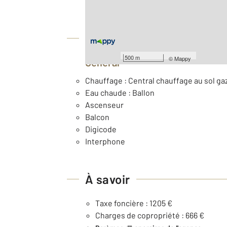
Nombre de pièces : 3
[Voir le détail]
Équipements
500 m
©
Mappy
Général
Chauffage : Central chauffage au sol ga
Eau chaude : Ballon
Ascenseur
Balcon
Digicode
Interphone
À savoir
Taxe foncière : 1205 €
Charges de copropriété : 666 €