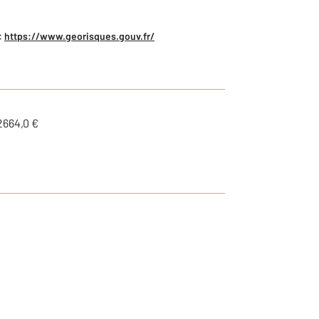
:
https://www.georisques.gouv.fr/
2664,0 €