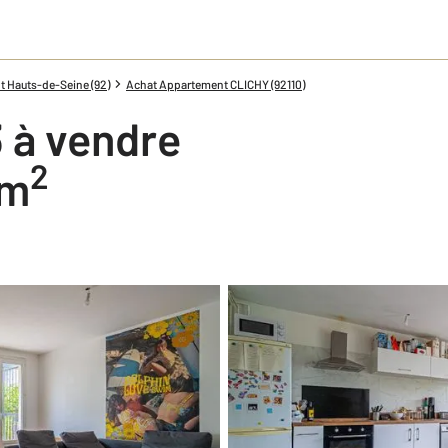
 Hauts-de-Seine (92)
Achat Appartement CLICHY (92110)
 à vendre
2
 m