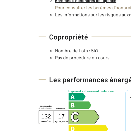
Barèmes d'honoraires de l'agence
Pour consulter les barèmes d'honorair
Les informations sur les risques auxq
Copropriété
Nombre de Lots : 547
Pas de procédure en cours
Les performances énerg
logement extrêmement performant
consommation
(énergie primaire)
émissions
132
17
2
2
kg CO
/m
.an
kWh/m
.an
2