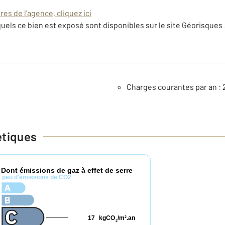
es de l'agence, cliquez ici
uels ce bien est exposé sont disponibles sur le site Géorisques 
Charges courantes par an : 
étiques
Dont émissions de gaz à effet de serre
*
peu d'émissions de CO2
17
kgCO
/m
.an
2
2