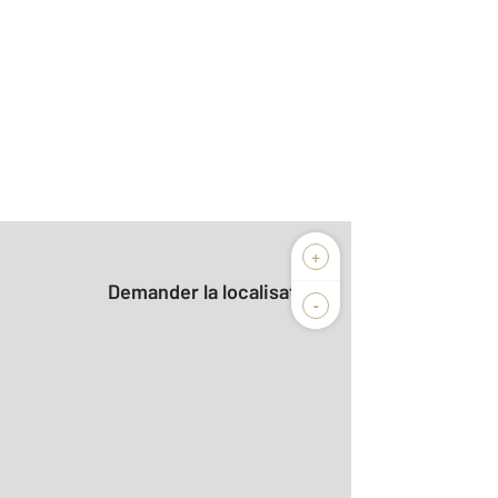
+
Demander la localisation
-
2