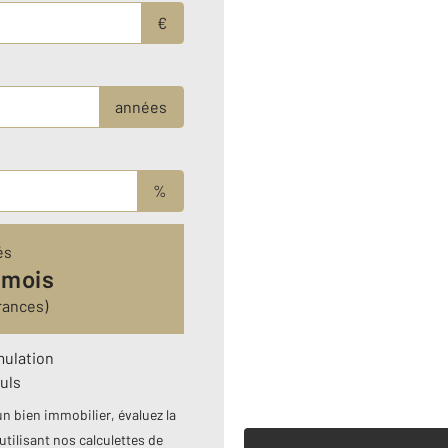
€
années
%
és
 mois
rances)
mulation
uls
n bien immobilier, évaluez la
utilisant nos calculettes de